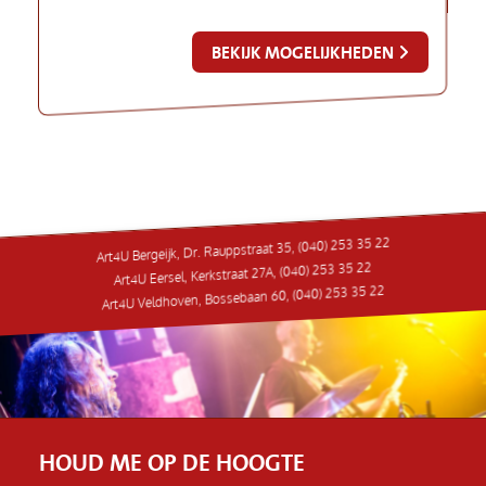
BEKIJK MOGELIJKHEDEN
Art4U Bergeijk, Dr. Rauppstraat 35, (040) 253 35 22
Art4U Eersel, Kerkstraat 27A, (040) 253 35 22
Art4U Veldhoven, Bossebaan 60, (040) 253 35 22
HOUD ME OP DE HOOGTE