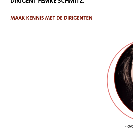
DIRIGENT FEMKE SCHMITZ.
MAAK KENNIS MET DE DIRIGENTEN
- dir