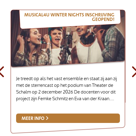
MUSICAL4U WINTER NIGHTS INSCHRIJVING
GEOPEND!

Je treedt op als het vast ensemble en staat zij aan zij
met de sterrencast op het podium van Theater de
Schalm op 2 december 2026 De docenten voor dit
project zijn Femke Schmitz en Eva van der Kraan....
MEER INFO