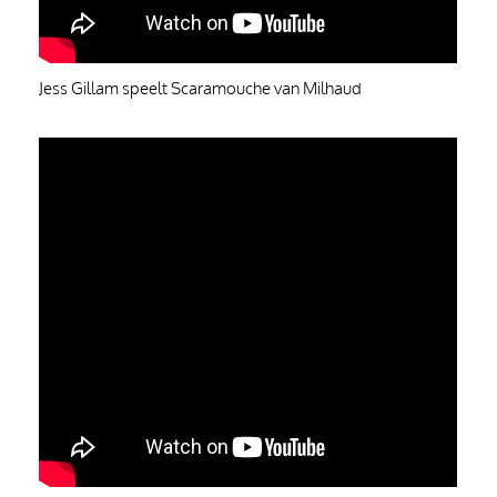
Jess Gillam speelt Scaramouche van Milhaud