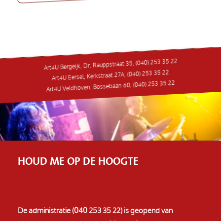
Art4U Bergeijk, Dr. Rauppstraat 35, (040) 253 35 22
Art4U Eersel, Kerkstraat 27A, (040) 253 35 22
Art4U Veldhoven, Bossebaan 60, (040) 253 35 22
HOUD ME OP DE HOOGTE
De administratie (040 253 35 22) is geopend van