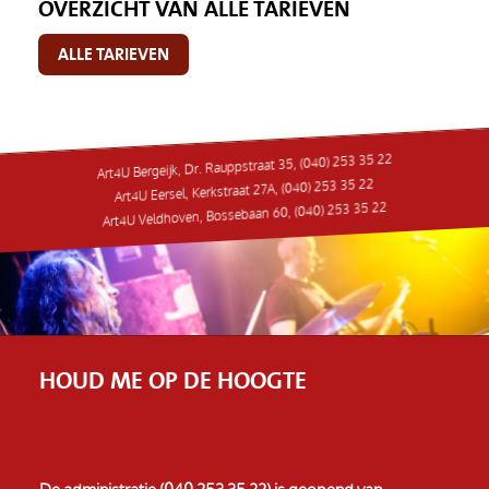
OVERZICHT VAN ALLE TARIEVEN
ALLE TARIEVEN
Art4U Bergeijk, Dr. Rauppstraat 35, (040) 253 35 22
Art4U Eersel, Kerkstraat 27A, (040) 253 35 22
Art4U Veldhoven, Bossebaan 60, (040) 253 35 22
HOUD ME OP DE HOOGTE