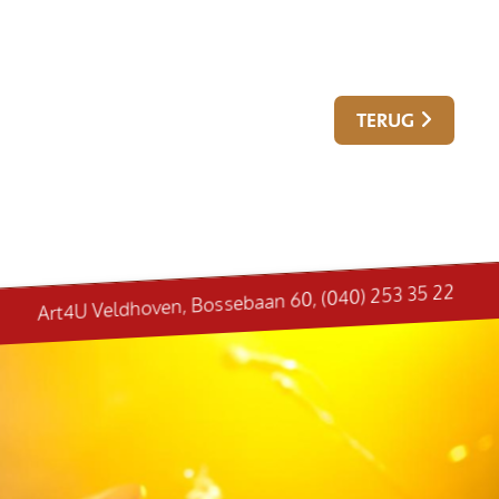
TERUG
Art4U Veldhoven, Bossebaan 60, (040) 253 35 22