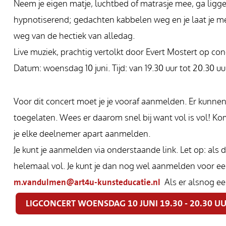
Neem je eigen matje, luchtbed of matrasje mee, ga ligg
hypnotiserend; gedachten kabbelen weg en je laat je me
weg van de hectiek van alledag.
Live muziek, prachtig vertolkt door Evert Mostert op co
Datum: woensdag 10 juni. Tijd: van 19.30 uur tot 20.30 u
Voor dit concert moet je je vooraf aanmelden. Er kunne
toegelaten. Wees er daarom snel bij want vol is vol! K
je elke deelnemer apart aanmelden.
Je kunt je aanmelden via onderstaande link. Let op: als d
helemaal vol. Je kunt je dan nog wel aanmelden voor een'
m.vandulmen@art4u-kunsteducatie.nl
Als er alsnog een 
LIGCONCERT WOENSDAG 10 JUNI 19.30 - 20.30 U