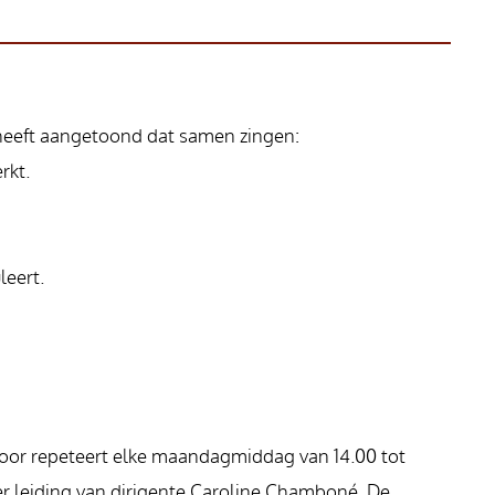
heeft aangetoond dat samen zingen:
rkt.
eert.
koor repeteert elke maandagmiddag van 14.00 tot
er leiding van dirigente Caroline Chamboné. De