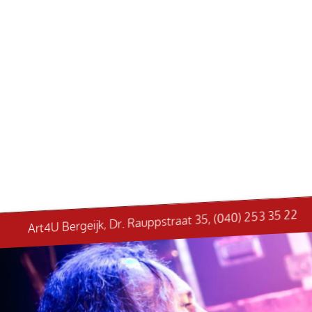
Art4U Bergeijk, Dr. Rauppstraat 35, (040) 253 35 22