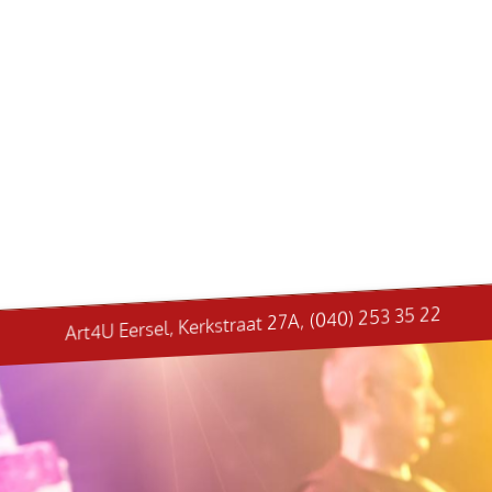
Art4U Eersel, Kerkstraat 27A, (040) 253 35 22