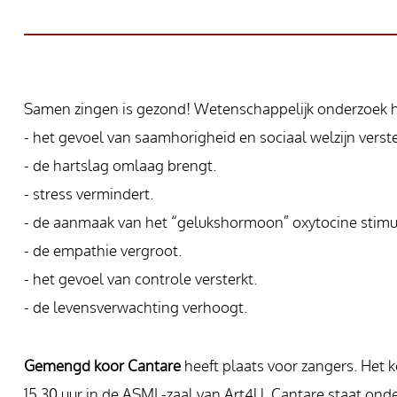
Samen zingen is gezond! Wetenschappelijk onderzoek 
- het gevoel van saamhorigheid en sociaal welzijn verste
- de hartslag omlaag brengt.
- stress vermindert.
- de aanmaak van het “gelukshormoon” oxytocine stimul
- de empathie vergroot.
- het gevoel van controle versterkt.
- de levensverwachting verhoogt.
Gemengd koor Cantare
heeft plaats voor zangers. Het 
15.30 uur in de ASML-zaal van Art4U. Cantare staat ond