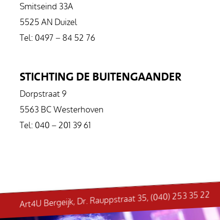
Smitseind 33A
5525 AN Duizel
Tel: 0497 – 84 52 76
STICHTING DE BUITENGAANDER
Dorpstraat 9
5563 BC Westerhoven
Tel: 040 – 201 39 61
Art4U Bergeijk, Dr. Rauppstraat 35, (040) 253 35 22