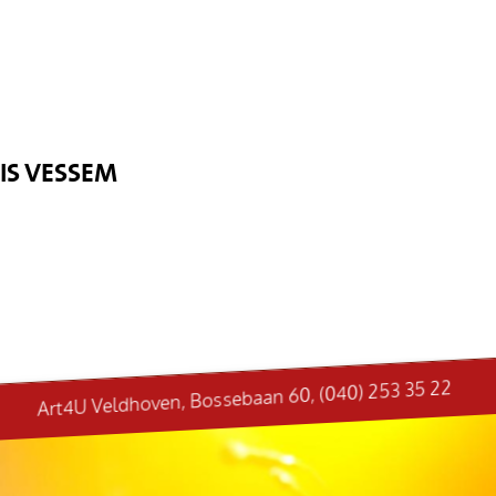
S VESSEM
Art4U Veldhoven, Bossebaan 60, (040) 253 35 22