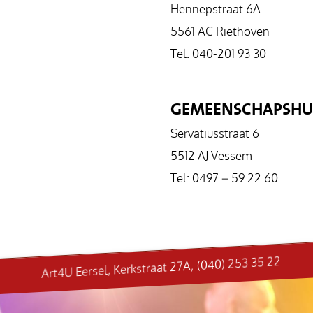
Hennepstraat 6A
5561 AC Riethoven
Tel: 040-201 93 30
GEMEENSCHAPSHUI
Servatiusstraat 6
5512 AJ Vessem
Tel: 0497 – 59 22 60
Art4U Eersel, Kerkstraat 27A, (040) 253 35 22